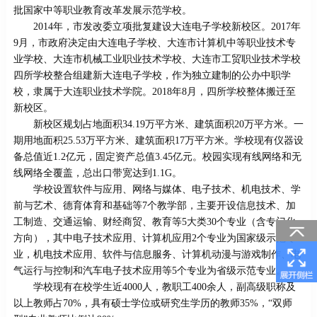
批国家中等职业教育改革发展示范学校。
2014年，市发改委立项批复建设大连电子学校新校区。2017年
9月，市政府决定由大连电子学校、大连市计算机中等职业技术专
业学校、大连市机械工业职业技术学校、大连市工贸职业技术学校
四所学校整合组建新大连电子学校，作为独立建制的公办中职学
校，隶属于大连职业技术学院。2018年8月，四所学校整体搬迁至
新校区。
新校区规划占地面积34.19万平方米、建筑面积20万平方米。一
期用地面积25.53万平方米、建筑面积17万平方米。学校现有仪器设
备总值近1.2亿元，固定资产总值3.45亿元。校园实现有线网络和无
线网络全覆盖，总出口带宽达到1.1G。
学校设置软件与应用、网络与媒体、电子技术、机电技术、学
前与艺术、德育体育和基础等7个教学部，主要开设信息技术、加
工制造、交通运输、财经商贸、教育等5大类30个专业（含专门化
方向），其中电子技术应用、计算机应用2个专业为国家级示范专
业，机电技术应用、软件与信息服务、计算机动漫与游戏制作、电
气运行与控制和汽车电子技术应用等5个专业为省级示范专业。
学校现有在校学生近4000人，教职工400余人，副高级职称及
以上教师占70%，具有硕士学位或研究生学历的教师35%，“双师