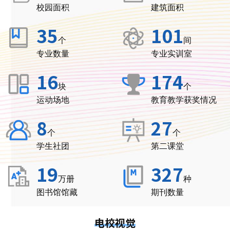
校园面积
建筑面积
35
101
个
间
专业数量
专业实训室
16
174
块
个
运动场地
教育教学获奖情况
8
27
个
个
学生社团
第二课堂
19
327
万册
种
图书馆馆藏
期刊数量
电校视觉