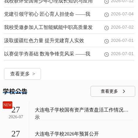
会
——山东无棣县职业中等专业学校同仁莅
我校获评全国青少年心理成长知识与应用
2026-07-12
临我校交流调研
创新大赛优秀组织单位
党建引领守初心 匠心育人担使命 ——我
2026-07-04
校召开庆祝中国共产党成立105周年暨“两
我校受邀参加人工智能赋能中职高质量发
2026-07-02
优一先”表彰大会
展经验交流会暨第五届“学银杯”在线精品
汲取援疆红色力量 提升党建育人实效
2026-07-01
课程培育活动启动会
——信息技术教学部党支部开展庆祝建党
以赛促学夯基础 数海争锋竞风采 ——我
2026-07-01
105周年七一主题党日活动
校“最强大脑，数海领航”数学竞赛圆满落
查看更多 >
幕
学校公告
查看更多
NEW
27
大连电子学校国有资产清查盘活工作情况公
2026-07
示
27
大连电子学校2026年预算公开