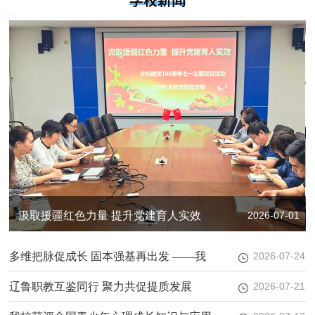
2
汲取援疆红色力量 提升党建育人实效
2026-07-01
——信息技术教学部党支部开展庆祝建党
多维把脉促成长 固本强基再出发 ——我
2026-07-24
105周年七一主题党日活动
校召开2026年青蓝工程及达标展示课总结
辽鲁职教互鉴同行 聚力共促提质发展
2026-07-21