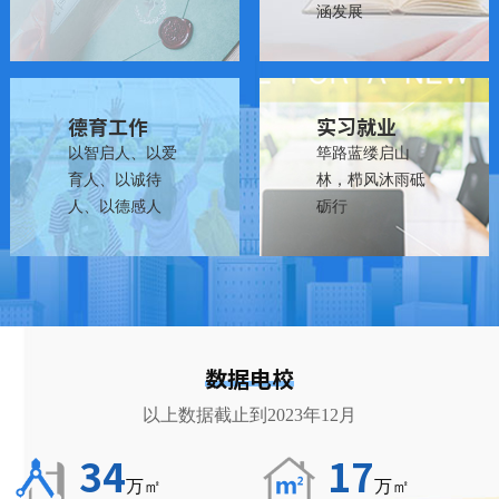
涵发展
德育工作
实习就业
以智启人、以爱
筚路蓝缕启山
育人、以诚待
林，栉风沐雨砥
人、以德感人
砺行
数据电校
以上数据截止到2023年12月
34
17
万㎡
万㎡