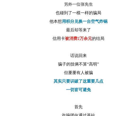
另外一位张先生
也碰到了一模一样的骗局
他本想
用积分兑换一台空气炸锅
最后却等来了
信用卡
被消费2万余元
的结局
话说回来
骗子的技俩不算“高明”
但屡屡有人被骗
其实只要识破了这重要几点
一切皆可避免
首先
诈骗团伙通过基站