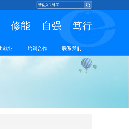
修能
自强
笃行
生就业
培训合作
联系我们