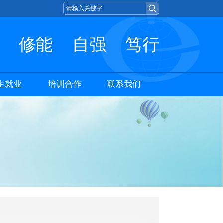
修能
自强
笃行
生就业
培训合作
联系我们