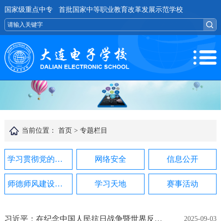
国家级重点中专 首批国家中等职业教育改革发展示范学校
当前位置：
首页 >
专题栏目
学习贯彻党的二十届四中全会精神
网络安全
信息公开
师德师风建设专项整治行动专栏
学习天地
赛事活动
习近平：在纪念中国人民抗日战争暨世界反法西斯战争胜利80周年大会上的讲话
2025-09-03