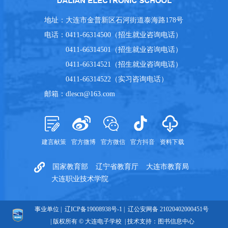
地址：
大连市金普新区石河街道泰海路178号
电话：
0411-66314500（招生就业咨询电话）
0411-66314501（招生就业咨询电话）
0411-66314521（招生就业咨询电话）
0411-66314522（实习咨询电话）
邮箱：
dlescn@163.com
建言献策
官方微博
官方微信
官方抖音
资料下载
国家教育部
辽宁省教育厅
大连市教育局
大连职业技术学院
事业单位
|
辽ICP备19008938号-1
|
辽公安网备 21020402000451号
| 版权所有 © 大
连电子学校
|
技术支持：图书信息中心